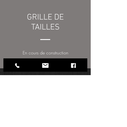
GRILLE DE
TAILLES
En cours de construction
LE GROUPE - HISTOIRE
Créée en 1998, le Groupe MADEWIS
est devenu très rapidement un
acteur majeur dans le Sport et
N°1